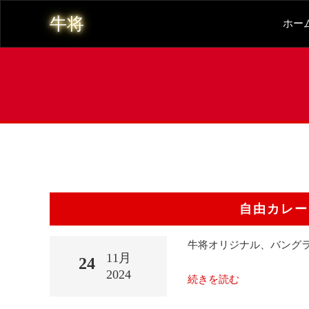
牛将
ホー
自由カレー
牛将オリジナル、バング
11月
24
2024
続きを読む