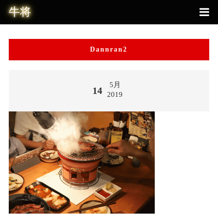
Dannran2
5月
14
2019