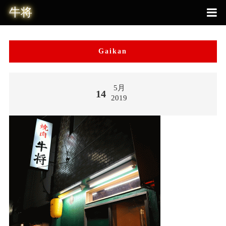
Gaikan
5月
14
2019