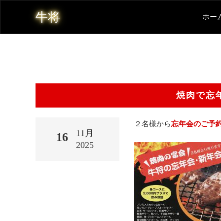
牛将
ホー
焼肉で忘
２名様から
忘年会のご予
11月
16
2025